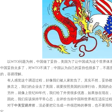
以WTO问题为例，中国做了妥协，美国为了让中国成为这个世界体系
中国妥协太多了，对WTO不满了；中国认为自己的妥协也很多了，不愿
的，容易理解。
有人感觉这个调适过程，好像我们被人家欺负了。其实不然，妥协都
换言之，我们的企业去了美国，就要按照美国的法律行动，美国的企
另外，就像上世纪80年代，我们给了外资很多优惠，如果放在现在，
因此，我们应该保持平常心态，去评价当前中国和世界相互适应过程
对于
中美贸易
摩擦，没必要把它当成一件很恐怖的事情，也不要用
它。