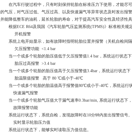
在汽车行驶过程中，只有时刻保持轮胎在标准压力下使用，才能尽
的气压，对气压过低、气压过高、以及快速漏气等异常状态及时发出报
并能降低整车的油耗，延长轮胎的寿命，对于提高汽车安全性及经济性
根据
ECE R64
及我国《汽车轮胎气压监测系统
(TPMS)
》标准相关规
开机报警
系统上电开始显示，如有故障时指明轮胎位置并报警（关机自检间
欠压报警功能
<1.4 bar
当一个或多个轮胎的胎压值低于欠压报警值
1.4 bar
，系统运行状态下
胎压过高报警
>3.4 bar
当一个或多个轮胎的胎压值高于欠压报警值
3.4bar
，系统运行状态下
胎温限值报警
高于
80
℃或小于
-40
℃
当一个或多个轮胎的胎温值高于报警值
80
℃或小于
-40
℃，系统运行
快速漏气报警
当一个或多个轮胎气压值大于漏气速率
0.3bar/min,
系统运行状态下
故障报警功能
系统运行状态下，系统自检，发现故障时在
10
分钟内发出报警信号
实时显示轮胎压力值
系统运行状态下，能够实时读取压力值信息。