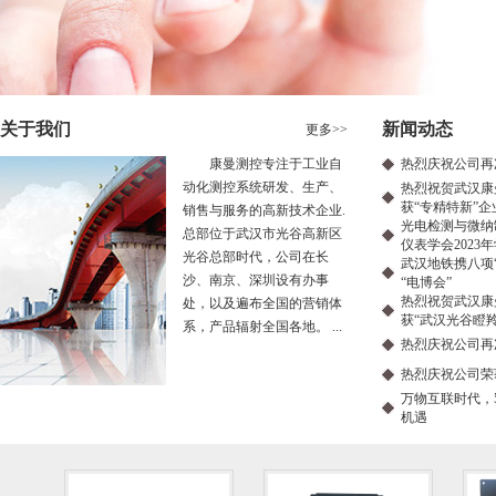
关于我们
新闻动态
更多
>>
康曼测控专注于工业自
热烈庆祝公司再
动化测控系统研发、生产、
热烈祝贺武汉康
获“专精特新”企
销售与服务的高新技术企业.
光电检测与微纳
总部位于武汉市光谷高新区
仪表学会2023
光谷总部时代，公司在长
武汉地铁携八项“
沙、南京、深圳设有办事
“电博会”
热烈祝贺武汉康
处，以及遍布全国的营销体
获“武汉光谷瞪羚
系，产品辐射全国各地。 ...
热烈庆祝公司再
热烈庆祝公司荣
万物互联时代，
机遇