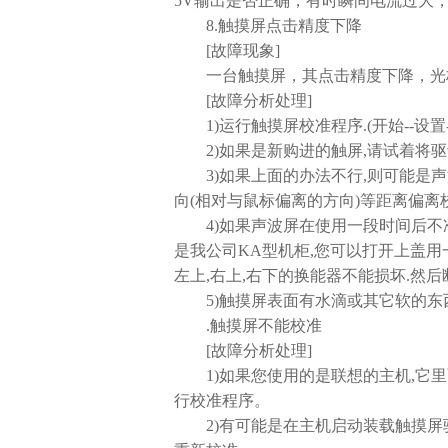
5V输出是否正确，有时瞬间电流过大
8.触摸屏点击精度下降
[故障现象]
一台触摸屏，其点击精度下降，光
[故障分析处理]
1)运行触摸屏校准程序.(开始--设置--控制
2)如果是新购进的触屏,请试着将驱
3)如果上面的办法不行,则可能是声
向(相对与鼠标偏离的方向)等距离偏离
4)如果声波屏在使用一段时间后不准
是我公司KA型机柜,您可以打开上盖用
左上,右上,右下的换能器不能损坏.然
5)触摸屏表面有水滴或其它软的东西
.触摸屏不能校准
[故障分析处理]
1)如果您使用的是联想的主机,它里面
行校准程序。
2)有可能是在主机启动装载触摸屏驱