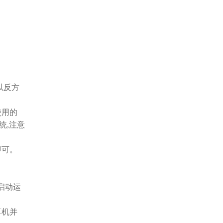
以反方
使用的
统,注意
即可。
启动运
算机并