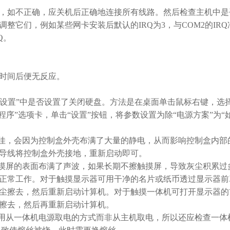
如不正确，应关机后正确地连接所有线路。然后检查主机中是
整它们，例如某些网卡安装后默认的IRQ为3，与COM2的IRQ
Q。
时间后便无反应。
节能设置”中是否设置了关闭硬盘。方法是在桌面单击鼠标右键，选择
程序”选项卡，单击“设置”按钮，将参数设置为除“电源方案”为“
佳，会因为控制盒外壳布满了大量的静电，从而影响控制盒内部
导线将控制盒外壳接地，重新启动即可。
摸屏的表面布满了声波，如果长期不擦触摸屏，导致灰尘积累过
正常工作。对于触摸显示器可用干净的名片或纸币透过显示器前
尘擦去，然后重新启动计算机。对于触摸一体机可打开显示器的
擦去，然后再重新启动计算机。
用从一体机电源取电的方式而非从主机取电，所以还应检查一体