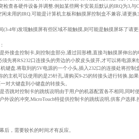
查各硬件设备并调整.例如某些网卡安装后默认的IRQ为3,与C
空闲未用的IRQ.可能是计算机主板和触摸屏控制盒不兼容,请更换
3-4年)发现触摸屏有些区域不能触摸,则可能是触摸屏坏了请
：
是外接盒控制卡,则控制盒部分,通过回形槽,直接与触摸屏伸出的
须先将RS232口连接头的旁边的小胶皮头拔开,才可以将电源来线
机键盘.将取到的5V电源的一个小头,插入232口的连接处将控制
果你的主机可以使用的是25针孔,请购买9-25的转接头进行转换.如
买一对大键盘到小键盘的转接头。
是否跳对控制卡的跳线说明由于用户的机器配置各不相同,同时
设的冲突,MicroTouch特提供控制卡的跳线说明,供客户选择.
后，需要较长的时间才有反应。