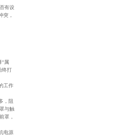
否有设
冲突，
“属
始终打
的工作
多，阻
罩与触
前罩，
机电源