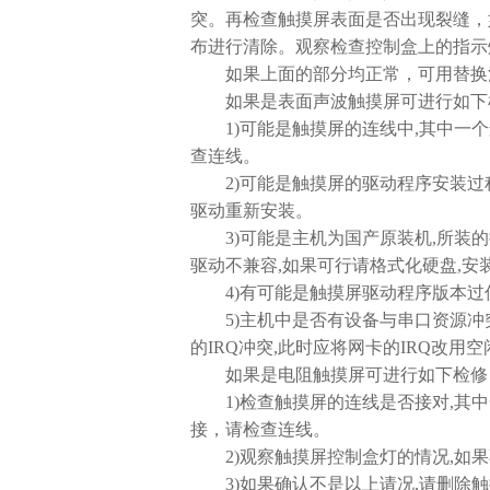
突。再检查触摸屏表面是否出现裂缝，
布进行清除。观察检查控制盒上的指示
如果上面的部分均正常，可用替换法
如果是表面声波触摸屏可进行如下
1)可能是触摸屏的连线中,其中一个连
查连线。
2)可能是触摸屏的驱动程序安装过程
驱动重新安装。
3)可能是主机为国产原装机,所装的操
驱动不兼容,如果可行请格式化硬盘,安
4)有可能是触摸屏驱动程序版本过低
5)主机中是否有设备与串口资源冲突检
的IRQ冲突,此时应将网卡的IRQ改用空
如果是电阻触摸屏可进行如下检修
1)检查触摸屏的连线是否接对,其中
接，请检查连线。
2)观察触摸屏控制盒灯的情况,如果
3)如果确认不是以上请况,请删除触