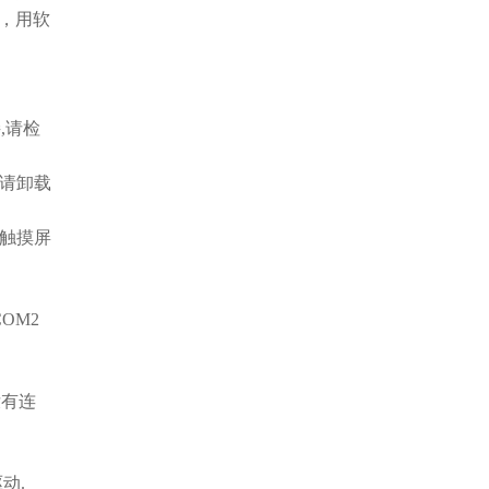
，用软
,请检
请卸载
与触摸屏
OM2
没有连
动.