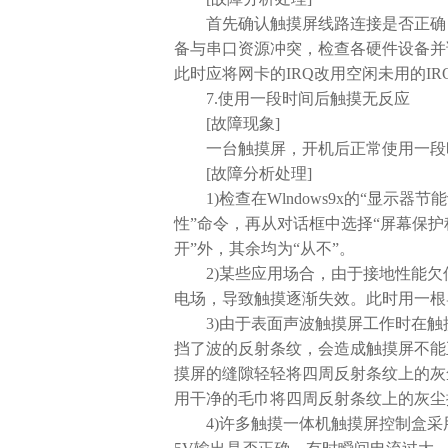
首先确认触摸屏线路连接是否正确，
备与串口资源冲突，检查各硬件设备并调
此时应将网卡的IRQ改用空闲未用的IR
7.使用一段时间后触摸无反应
[故障现象]
一台触摸屏，开机后正常使用一段
[故障分析处理]
1)检查在Wlndows9x的“显示器
性”命令，再从对话框中选择“屏幕保护
开”外，其余均为“从不”。
2)某些应用场合，由于接地性能欠
电场，导致触摸逐渐失效。此时用一根
3)由于表面声波触摸屏工作时在触
挡了波的反射条纹，会造成触摸屏不能
摸屏的缝隙轻轻将四周反射条纹上的灰
用干净的毛巾将四周反射条纹上的灰尘
4)许多触摸一体机触摸屏控制盒采