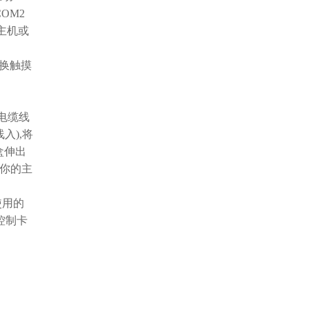
OM2
主机或
更换触摸
电缆线
入),将
盒伸出
果你的主
使用的
控制卡