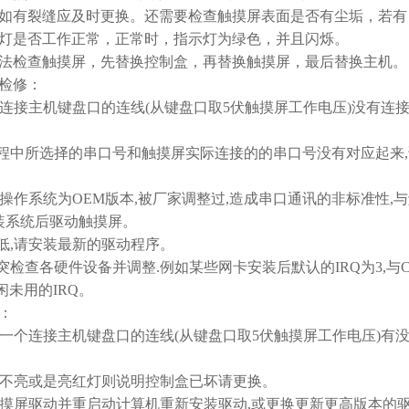
如有裂缝应及时更换。还需要检查触摸屏表面是否有尘垢，若有
灯是否工作正常，正常时，指示灯为绿色，并且闪烁。
检查触摸屏，先替换控制盒，再替换触摸屏，最后替换主机。
检修：
接主机键盘口的连线(从键盘口取5伏触摸屏工作电压)没有连接
中所选择的串口号和触摸屏实际连接的的串口号没有对应起来,
作系统为OEM版本,被厂家调整过,造成串口通讯的非标准性,
装系统后驱动触摸屏。
,请安装最新的驱动程序。
查各硬件设备并调整.例如某些网卡安装后默认的IRQ为3,与C
闲未用的IRQ。
：
一个连接主机键盘口的连线(从键盘口取5伏触摸屏工作电压)有
不亮或是亮红灯则说明控制盒已坏请更换。
摸屏驱动并重启动计算机重新安装驱动,或更换更新更高版本的驱