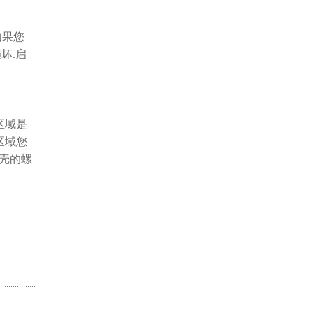
如果您
坏.启
区域是
区域您
壳的螺