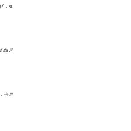
低，如
条纹局
，再启