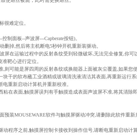
，致使熔丝被烧，此时需更换熔丝。
标很难定位。
面板--声波屏---Capberate按钮)。
动删掉,然后将主机断电5秒钟开机重新装驱动。
波屏在运输过程中的反射条纹受到轻微破坏,无法完全修复,你可
校准靶心进行定位。
,则可能是屏四周的反射条纹或换能器上面被灰尘覆盖,如果您
一块干的软布蘸工业酒精或玻璃清洗液清洁其表面,再重新运行系
后断电重新启动计算机并重新校准。
粘在表面,触摸屏误判有手触摸造成表面声波屏不准,将其清除
预装MOUSEWARE软件与触摸屏驱动冲突,请删除此软件重新
动程序之前,触摸屏控制卡接收到操作信号,请断电重新启动计