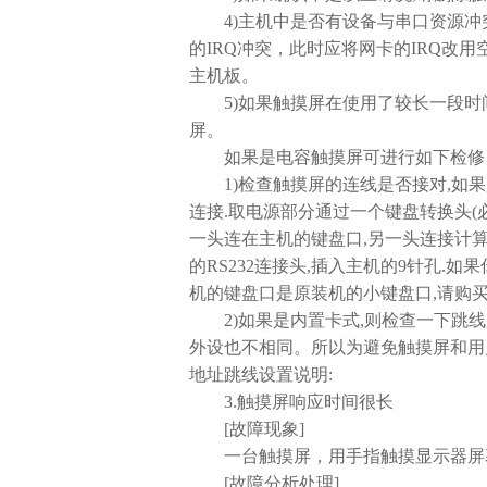
4)主机中是否有设备与串口资源冲突检
的IRQ冲突，此时应将网卡的IRQ改用
主机板。
5)如果触摸屏在使用了较长一段时间(
屏。
如果是电容触摸屏可进行如下检修
1)检查触摸屏的连线是否接对,如果
连接.取电源部分通过一个键盘转换头(必
一头连在主机的键盘口,另一头连接计算
的RS232连接头,插入主机的9针孔.如
机的键盘口是原装机的小键盘口,请购
2)如果是内置卡式,则检查一下跳线
外设也不相同。所以为避免触摸屏和用户外
地址跳线设置说明:
3.触摸屏响应时间很长
[故障现象]
一台触摸屏，用手指触摸显示器屏幕
[故障分析处理]