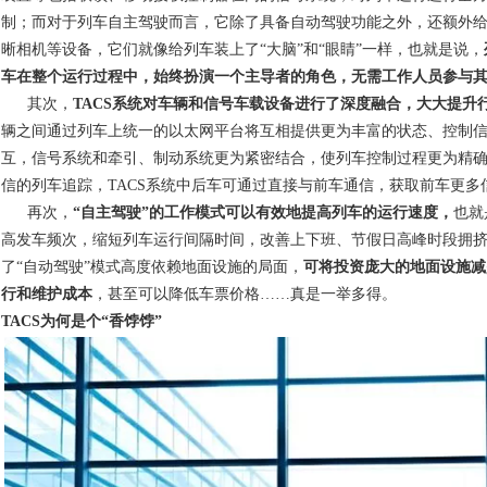
制；而对于列车自主驾驶而言，它除了具备自动驾驶功能之外，还额外
晰相机等设备，它们就像给列车装上了“大脑”和“眼睛”一样，也就是说，
车在整个运行过程中，始终扮演一个主导者的角色，无需工作人员参与
其次，
TACS
系统对车辆和信号车载设备进行了深度融合，大大提升
辆之间通过列车上统一的以太网平台将互相提供更为丰富的状态、控制
互，信号系统和牵引、制动系统更为紧密结合，使列车控制过程更为精
信的列车追踪，TACS系统中后车可通过直接与前车通信，获取前车更
再次，
“
自主驾驶
”
的工作模式可以有效地提高列车的运行速度，
也就
高发车频次，缩短列车运行间隔时间，改善上下班、节假日高峰时段拥挤
了“自动驾驶”模式高度依赖地面设施的局面，
可将投资庞大的地面设施减
行和维护成本
，甚至可以降低车票价格……真是一举多得。
TACS
为何是个
“
香饽饽
”