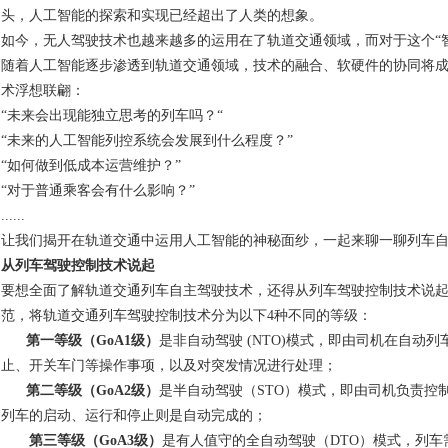
头，人工智能的探索和实现已经超出了人类的想象。
如今，无人驾驶技术也越来越多的运用在了轨道交通领域，而对于这个“
随着人工智能逐步渗透到轨道交通领域，技术的融合、软硬件的协同将
术浮想联翩：
“未来会出现能独立思考的列车吗？“
“未来的人工智能列控系统会发展到什么程度？”
“如何做到低成本运营维护？”
“对于普通乘客会有什么影响？”
......
让我们揭开在轨道交通中运用人工智能的神秘面纱，一起来聊一聊列车自
从列车驾驶控制技术说起
要想全面了解轨道交通列车自主驾驶技术，还得从列车驾驶控制技术说起
范，将轨道交通列车驾驶控制技术分为以下4种不同的等级：
第一等级（
GoA1
级）
是非自动驾驶 (NTO)模式，即由司机在自动
止、开关车门等操作事项，以及对突发情况进行处理；
第二等级（
GoA2
级）
是半自动驾驶（STO）模式，即由司机负责控
列车的启动、运行和停止则是自动完成的；
第三等级（
GoA3
级）
是有人值守的全自动驾驶（DTO）模式，列