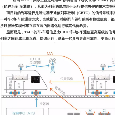
所谓
TACS
，实际上就是利用
4G
移动通信（地铁专用
LTE-M
）高
（简称为车
-
车通信），从而为列车跨线网络化运行提供关键的技术支持
而目前的列车运行是通过基于通信列车控制（CBTC）的信号系统来实
一种车-地-车的通信方式，也就是说，控制列车运行的所有数据信息，都
所以很难实现列车互联互通的网络化运行或其代价昂贵。
显而易见，
TACS
的车
-
车通信是比
CBTC
车
-
地
-
车通信更高层级的信
列车之间达成互联互通、协调运行，是新一代具有更高可靠性、更高运